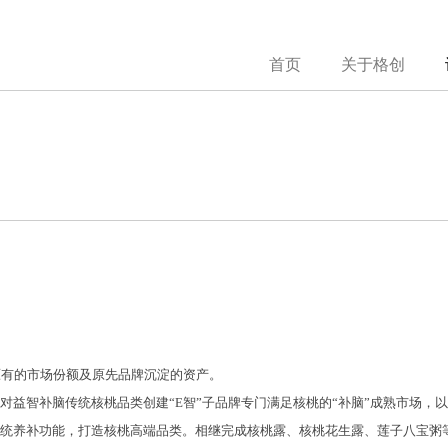
首页
关于格创
原有的市场份额及原先品牌沉淀的资产。
对益智补脑传统核桃品类创建“E智”子品牌专门满足核桃的“补脑”成熟市场，
传统养补功能，打造核桃高端品类。相继完成核桃露、核桃花生露、莲子八宝粥