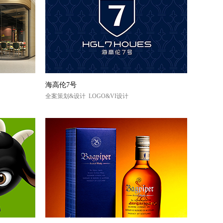
海高伦7号
全案策划&设计 LOGO&VI设计