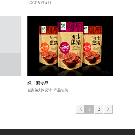
LOGO&VI设计
绿一源食品
全案策划&设计 产品包装
<
1
2
>