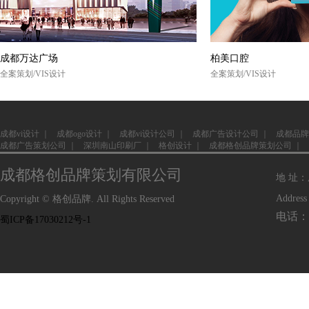
成都万达广场
柏美口腔
全案策划/VIS设计
全案策划/VIS设计
成都vi设计
｜
成都ogo设计
｜
成都vi设计公司
｜
成都广告设计公司
｜
成都品牌
成都广告策划公司
｜
深圳南山印刷厂
｜
格创设计
｜
成都格创品牌策划公司
｜
成都格创品牌策划有限公司
地 址
Address
Copyright © 格创品牌. All Rights Reserved
电话：1
蜀ICP备17030212号-1