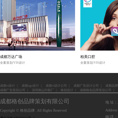
成都万达广场
柏美口腔
全案策划/VIS设计
全案策划/VIS设计
成都vi设计
｜
成都ogo设计
｜
成都vi设计公司
｜
成都广告设计公司
｜
成都品牌
成都广告策划公司
｜
深圳南山印刷厂
｜
格创设计
｜
成都格创品牌策划公司
｜
成都格创品牌策划有限公司
地 址
Address
Copyright © 格创品牌. All Rights Reserved
电话：1