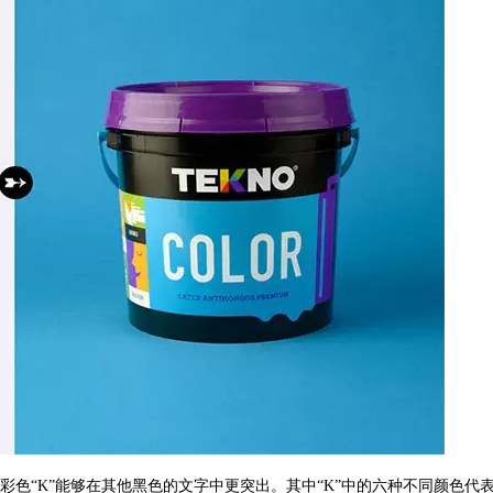
彩色“K”能够在其他黑色的文字中更突出。其中“K”中的六种不同颜色代