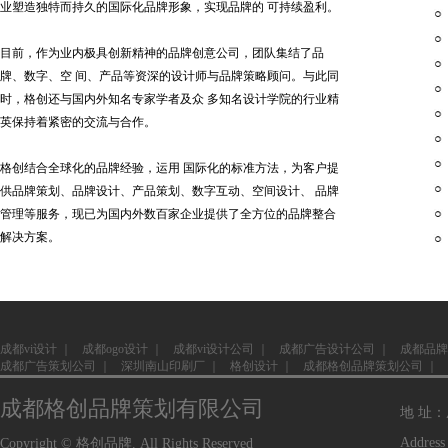
业塑造独特而持久的国际化品牌形象，实现品牌的 可持续盈利。
目前，作为业内极具创新精神的品牌创意公司，团队集结了品
牌、数字、空 间、产品等资深的设计师与品牌策略顾问。与此同
时，格创还与国内外知名专家学者及众 多知名设计学院的行业精
英保持着紧密的交流与合作。
格创结合全球化的品牌经验，运用 国际化的标准方法，为客户提
供品牌策划、品牌设计、产品策划、数字互动、空间设计、 品牌
管理等服务，现已为国内外数百家企业提供了全方位的品牌整合
解决方案。
成都vi设计
｜
成都ogo设计
｜
成都vi设计公司
｜
成都广告设计公司
｜
成都品牌
成都广告策划公司
｜
深圳南山印刷厂
｜
格创设计
｜
成都格创品牌策划公司
｜
成都格创品牌策划有限公司
地 址
Address
Copyright © 格创品牌. All Rights Reserved