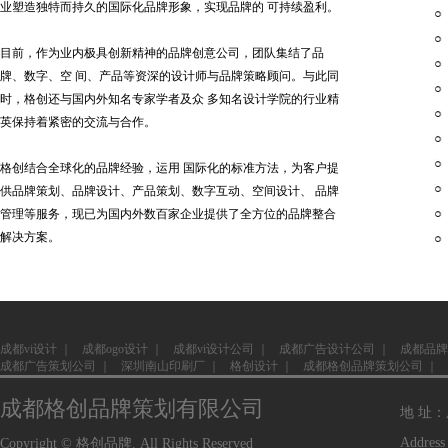
业塑造独特而持久的国际化品牌形象，实现品牌的 可持续盈利。
目前，作为业内极具创新精神的品牌创意公司，团队集结了品
牌、数字、空 间、产品等资深的设计师与品牌策略顾问。与此同
时，格创还与国内外知名专家学者及众 多知名设计学院的行业精
英保持着紧密的交流与合作。
格创结合全球化的品牌经验，运用 国际化的标准方法，为客户提
供品牌策划、品牌设计、产品策划、数字互动、空间设计、 品牌
管理等服务，现已为国内外数百家企业提供了全方位的品牌整合
解决方案。
成都vi设计
｜
成都ogo设计
｜
成都vi设计公司
｜
成都广告设计公司
｜
成都品牌
成都广告策划公司
｜
深圳南山印刷厂
｜
格创设计
｜
成都格创品牌策划公司
｜
成都格创品牌策划有限公司
地 址
Address
Copyright © 格创品牌. All Rights Reserved